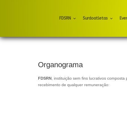
FDSRN
Surdoatletas
Eve
Organograma
FDSRN
, instituição sem fins lucrativos compos
recebimento de qualquer remuneração: